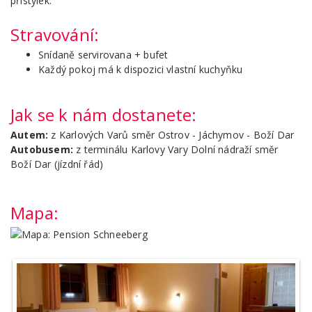
přistýlek.
Stravování:
Snídaně servirovana + bufet
Každý pokoj má k dispozici vlastní kuchyňku
Jak se k nám dostanete:
Autem:
z Karlových Varů směr Ostrov - Jáchymov - Boží Dar
Autobusem:
z terminálu Karlovy Vary Dolní nádraží směr
Boží Dar (
jízdní řád
)
Mapa: