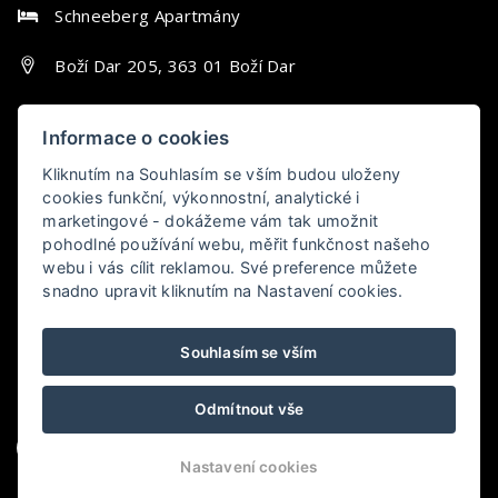
Schneeberg Apartmány
Boží Dar 205, 363 01 Boží Dar
+420 725 949 445
Informace o cookies
info@schneeberg-apartmany.cz
Kliknutím na Souhlasím se vším budou uloženy
cookies funkční, výkonnostní, analytické i
marketingové - dokážeme vám tak umožnit
pohodlné používání webu, měřit funkčnost našeho
webu i vás cílit reklamou. Své preference můžete
Schneeberg
snadno upravit kliknutím na Nastavení cookies.
Apartmány
8.9/10
Souhlasím se vším
Odmítnout vše
Nastavení cookies