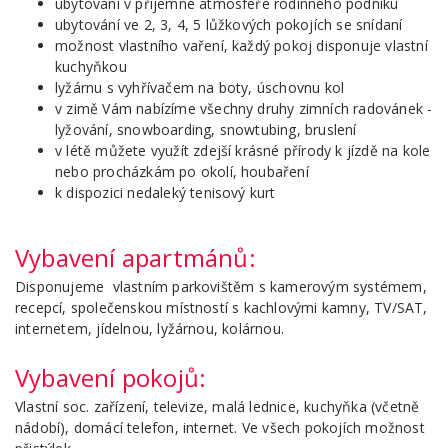
ubytování v příjemné atmosféře rodinného podniku
ubytování ve 2, 3, 4, 5 lůžkových pokojích se snídaní
možnost vlastního vaření, každý pokoj disponuje vlastní
kuchyňkou
lyžárnu s vyhřívačem na boty, úschovnu kol
v zimě Vám nabízíme všechny druhy zimních radovánek -
lyžování, snowboarding, snowtubing, bruslení
v létě můžete využít zdejší krásné přírody k jízdě na kole
nebo procházkám po okolí, houbaření
k dispozici nedaleký tenisový kurt
Vybavení apartmánů:
Disponujeme vlastním parkovištěm s kamerovým systémem,
recepcí, společenskou místností s kachlovými kamny, TV/SAT,
internetem, jídelnou, lyžárnou, kolárnou.
Vybavení pokojů:
Vlastní soc. zařízení, televize, malá lednice, kuchyňka (včetně
nádobí), domácí telefon, internet. Ve všech pokojích možnost